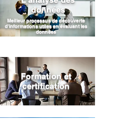
données
Meilleur processus de découverte
d'informations utiles en évaluant les
données
Formation et
certification