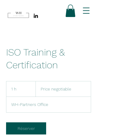
ISO Training &
Certification
Price
negotiable
1 h
1
Price negotiable
WH-Partners Office
Réserver